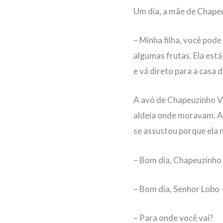
Um dia, a mãe de Chape
– Minha filha, você pode
algumas frutas. Ela está
e vá direto para a casa 
A avó de Chapeuzinho Ve
aldeia onde moravam. As
se assustou porque ela 
– Bom dia, Chapeuzinho
– Bom dia, Senhor Lobo 
– Para onde você vai?