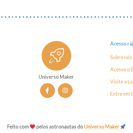
Acesso rá
Sobre nós
Acesse o 
Universo Maker
Visite a Lo
F
I
a
n
Entre em 
c
s
e
t
b
a
o
g
o
r
Feito com
pelos astronautas do
Universo Maker
k
a