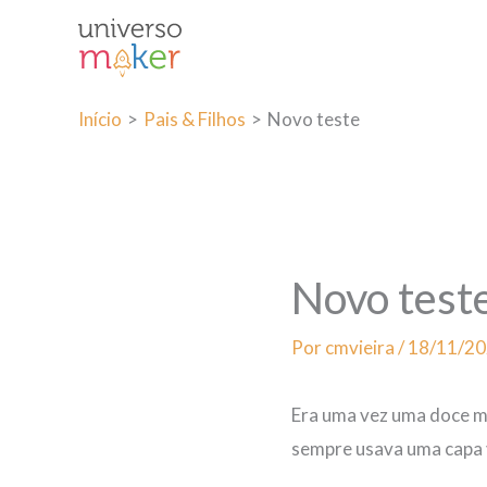
Ir
para
o
conteúdo
Início
Pais & Filhos
Novo teste
Novo test
Por
cmvieira
/
18/11/2
Era uma vez uma doce m
sempre usava uma capa 