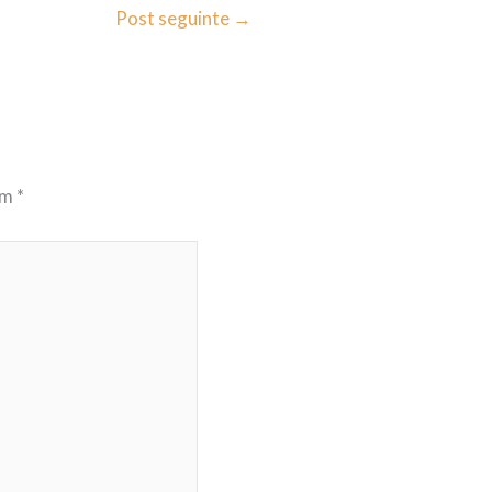
Post seguinte
→
om
*