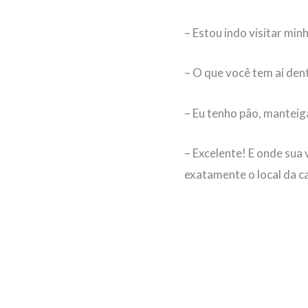
– Estou indo visitar min
– O que você tem aí dent
– Eu tenho pão, manteig
– Excelente! E onde sua
exatamente o local da c