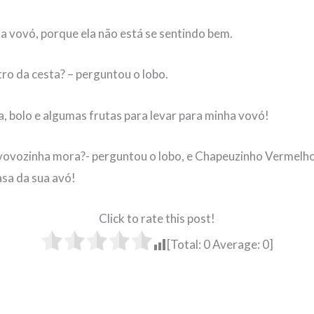
ha vovó, porque ela não está se sentindo bem.
ro da cesta? – perguntou o lobo.
a, bolo e algumas frutas para levar para minha vovó!
 vovozinha mora?- perguntou o lobo, e Chapeuzinho Vermelh
asa da sua avó!
Click to rate this post!
[Total:
0
Average:
0
]