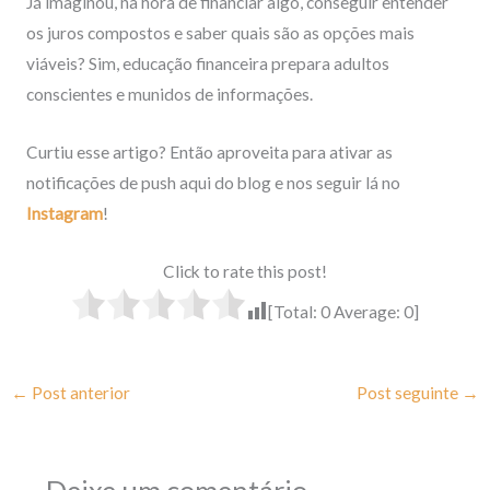
Já imaginou, na hora de financiar algo, conseguir entender
os juros compostos e saber quais são as opções mais
viáveis? Sim, educação financeira prepara adultos
conscientes e munidos de informações.
Curtiu esse artigo? Então aproveita para ativar as
notificações de push aqui do blog e nos seguir lá no
Instagram
!
Click to rate this post!
[Total:
0
Average:
0
]
←
Post anterior
Post seguinte
→