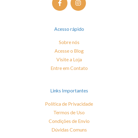
a
n
c
s
e
t
b
a
o
g
Acesso rápido
o
r
k
a
Sobre nós
-
m
Acesse o Blog
f
Visite a Loja
Entre em Contato
Links Importantes
Política de Privacidade
Termos de Uso
Condições de Envio
Dúvidas Comuns