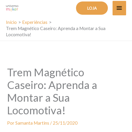
Ir
MEN
LOJA
para
PRIN
o
Início
Experiências
Trem Magnético Caseiro: Aprenda a Montar a Sua
conteúdo
Locomotiva!
Trem Magnético
Caseiro: Aprenda a
Montar a Sua
Locomotiva!
Por
Samanta Martins
/
25/11/2020