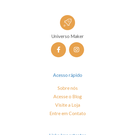
Universo Maker
F
I
a
n
c
s
e
t
b
a
o
g
Acesso rápido
o
r
k
a
Sobre nós
-
m
Acesse o Blog
f
Visite a Loja
Entre em Contato