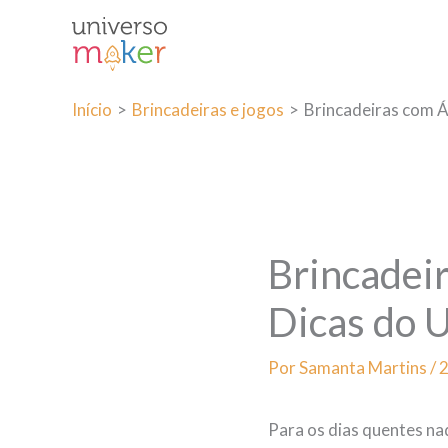
Ir
para
o
conteúdo
Início
Brincadeiras e jogos
Brincadeiras com Á
Brincadei
Dicas do 
Por
Samanta Martins
/
Para os dias quentes n