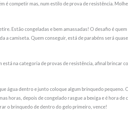
m é competir mas, num estilo de prova de resistência. Molh
etire. Estão congeladas e bem amassadas! O desafio é quem
toda a camiseta. Quem conseguir, está de parabéns será quas
está na categoria de provas de resistência, afinal brincar c
que água dentro e junto coloque algum brinquedo pequeno. 
as horas, depois de congelado rasgue a bexiga e é hora de 
rar o brinquedo de dentro do gelo primeiro, vence!