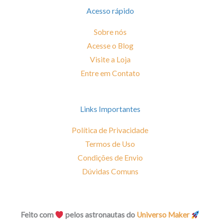
b
a
o
g
Acesso rápido
o
r
k
a
Sobre nós
-
m
Acesse o Blog
f
Visite a Loja
Entre em Contato
Links Importantes
Política de Privacidade
Termos de Uso
Condições de Envio
Dúvidas Comuns
Feito com
pelos astronautas do
Universo Maker