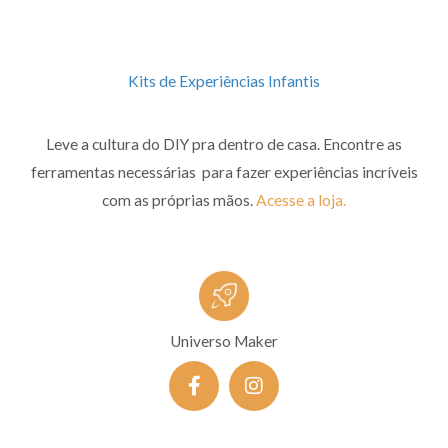
Kits de Experiências Infantis
Leve a cultura do DIY pra dentro de casa. Encontre as
ferramentas necessárias para fazer experiências incríveis
com as próprias mãos.
Acesse a loja.
Universo Maker
F
I
a
n
c
s
e
t