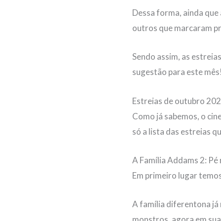
Dessa forma, ainda que
outros que marcaram pre
Sendo assim, as estreias
sugestão para este mês
Estreias de outubro 20
Como já sabemos, o cine
só a lista das estreias 
A Família Addams 2: Pé 
Em primeiro lugar temos
A família diferentona j
monstros, agora em sua