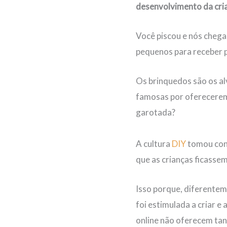
desenvolvimento da cria
Você piscou e nós chega
pequenos para receber 
Os brinquedos são os al
famosas por oferecerem 
garotada?
A cultura
DIY
tomou cont
que as crianças ficasse
Isso porque, diferenteme
foi estimulada a criar e
online não oferecem tan