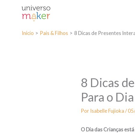
Ir
para
o
conteúdo
Início
Pais & Filhos
8 Dicas de Presentes Inter
8 Dicas de
Para o Dia
Por
Isabelle Fujioka
/
05
O Dia das Crianças está