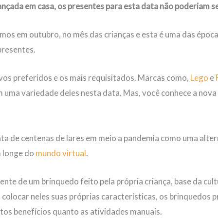
nçada em casa, os presentes para esta data não poderiam se
mos em outubro, no mês das crianças e esta é uma das époc
presentes.
vos preferidos e os mais requisitados. Marcas como,
Lego
e
uma variedade deles nesta data. Mas, você conhece a nova 
a de centenas de lares em meio a pandemia como uma alter
m longe do
mundo virtual
.
nte de um brinquedo feito pela própria criança, base da cult
 a colocar neles suas próprias características, os brinquedo
tos benefícios quanto as atividades manuais.