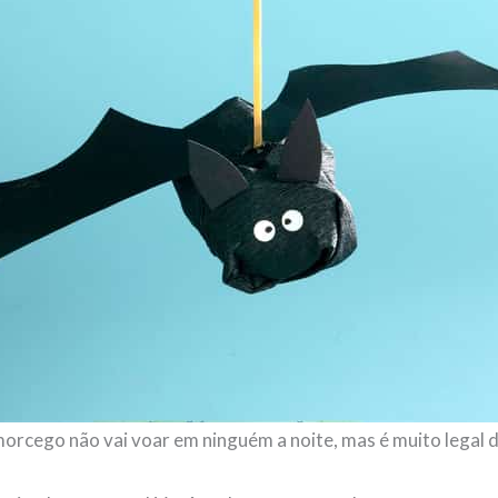
orcego não vai voar em ninguém a noite, mas é muito legal d