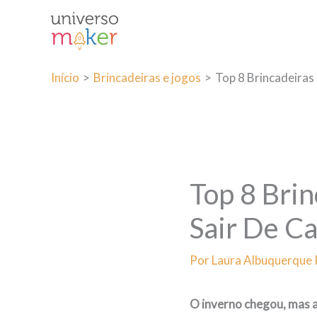
Ir
para
o
conteúdo
Início
Brincadeiras e jogos
Top 8 Brincadeiras
Top 8 Bri
Sair De C
Por
Laura Albuquerque
O inverno chegou, mas a