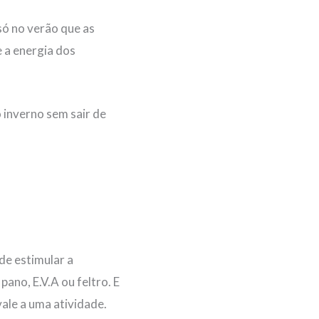
 só no verão que as
e a energia dos
 inverno sem sair de
de estimular a
no, E.V.A ou feltro. E
ale a uma atividade.