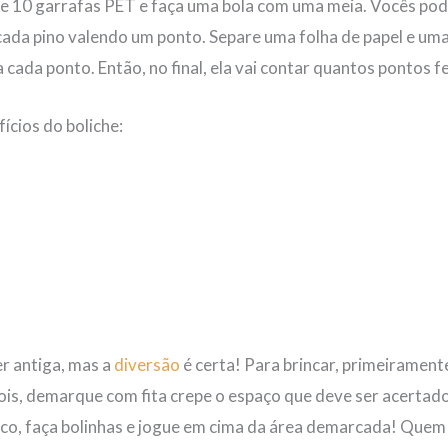
unte 10 garrafas PET e faça uma bola com uma meia. Vocês po
ada pino valendo um ponto. Separe uma folha de papel e uma
a cada ponto. Então, no final, ela vai contar quantos pontos f
ícios do boliche:
er antiga, mas a
diversão
é certa! Para brincar, primeiramente
is, demarque com fita crepe o espaço que deve ser acertado.
ico, faça bolinhas e jogue em cima da área demarcada! Quem