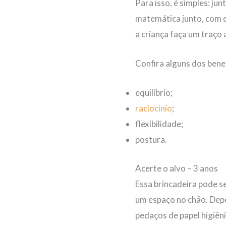
Para isso, é simples: j
matemática junto, com c
a criança faça um traço 
Confira alguns dos benef
equilíbrio;
raciocínio
;
flexibilidade;
postura.
Acerte o alvo – 3 anos
Essa brincadeira pode s
um espaço no chão. Depo
pedaços de papel higiên